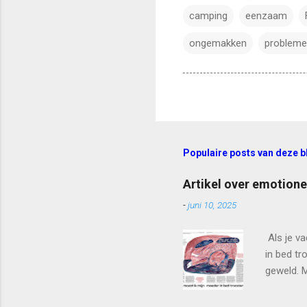
camping
eenzaam
ongemakken
problem
Populaire posts van deze b
Artikel over emotione
-
juni 10, 2025
Als je v
in bed tr
geweld. M
moeder l
oud was, 