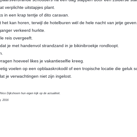
 verplichte ­uitstapjes plant.
s in een krap tentje of dito caravan.
het kan horen, terwijl de hotelburen wél de hele nacht van ­jetje geven
ganger verkeerd hurkte.
le reis overgeeft.
t dat je met handenvol strandzand in je bikinibroekje rondloopt.
n.
vragen hoeveel likes je ­vakantieselfie kreeg.
etig voelen op een opblaaskrokodil of een tropische locatie die geluk 
t je verwachtingen niet zijn ingelost.
ico Dijkshoorn hun eigen kijk op de actualiteit.
g. 2016