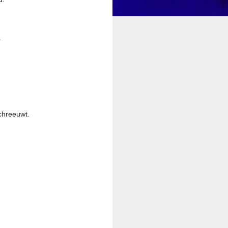
.
schreeuwt.