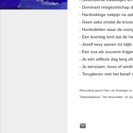
- Dominant reisgezelschap dat
- Hardnekkige nekpijn na sek
- Geen seks omdat de kroost 
- Hurktoiletten waar de voor
- Een koortsig kind dat de he
- Jezelf sexy wanen tot blijk
- Een soa als souvenir krijge
- Je een wifiloze dag lang af
- Je eenzaam, boos of verdri
- Terugkeren met het besef da
Afwisselend geven Fleur van Groningen en N
"Vakantiejaloezie", Het Nieuwsblad - 01 Au