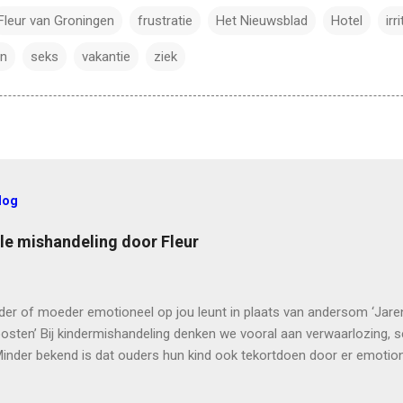
Fleur van Groningen
frustratie
Het Nieuwsblad
Hotel
irr
en
seks
vakantie
ziek
log
le mishandeling door Fleur
ader of moeder emotioneel op jou leunt in plaats van andersom ‘Jar
oosten’ Bij kindermishandeling denken we vooral aan verwaarlozing, s
inder bekend is dat ouders hun kind ook tekortdoen door er emotione
as mijn dagboeken en verklapte mijn geheimen.’ Tekst FLEUR VAN G
huilde mijn moeder al bij me uit. Ik moest haar troosten en knuffelen”,