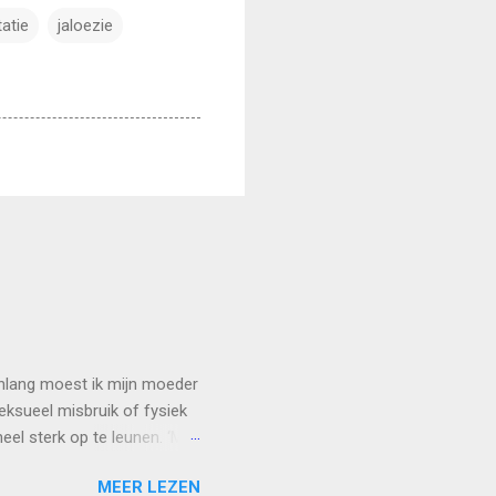
itatie
jaloezie
enlang moest ik mijn moeder
eksueel misbruik of fysiek
el sterk op te leunen. ‘Mijn
RONINGEN Toen ik 5 jaar
MEER LEZEN
 vertelt Britt* (49). “Ze