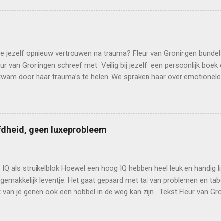
ver eenzaamheid. Werd het haar echt te veel, dan begon ze te brulle
ook alles over mij weten, alsof ze via mij leefde. Ik had geen recht
shandeling alleen over ouders ging die er te weinig waren. Mijn moeder
in een verstikkende, emotionele verstrengeling. Ik kon geen onbe­zorgd
je jezelf opnieuw vertrouwen na trauma? Fleur van Groningen bundelt in
n parten blijven spelen.” In Nederland wordt zo...
leur van Groningen schreef met Veilig bij jezelf een persoonlijk boek o
kwam door haar trauma’s te helen. We spraken haar over emotionele ve
 van verbinding. ‘Ik zocht onbewust naar mensen die me konden redd
ik mezelf die veiligheid kan geven.’ Tekst: Lotte Philipsen Foto’s: C
 zonder filter en Voelen zonder filter duikt auteur en journalist Fl
werp dat haar al jaren bezighoudt: jezelf veilig voelen na trauma. In 
dheid, geen luxeprobleem
verwerkte ervaringen uit onze kindertijd – zoals een emotioneel onvei
n erkenning – zich kunnen vertalen in patronen die ons als volwassen
..
IQ als struikelblok Hoewel een hoog IQ hebben heel leuk en handig lijk
gemakkelijk leventje. Het gaat gepaard met tal van problemen en ta
van je genen ook een hobbel in de weg kan zijn. Tekst Fleur van Gr
gies Magazine Hoogbegaafden? Allemaal Einsteins en Adhemars di
 Want als je slim bent, gaat het leven vanzelf, toch? Niets blijkt min