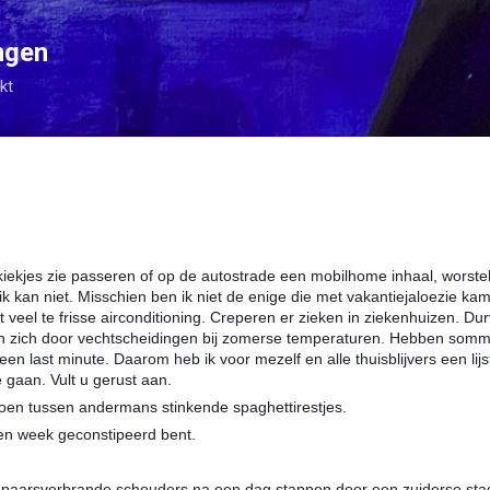
Doorgaan naar hoofdcontent
ngen
kt
iekjes zie pas­seren of op de autostrade een mobilhome inhaal, worste
 ik kan niet. Misschien ben ik niet de enige die met vakantiejaloezie ka
et veel te frisse airconditioning. Creperen er zieken in ziekenhuizen. Du
en zich door vechtscheidingen bij zomerse temperaturen. Hebben som
m
een last minute. Daarom heb ik voor mezelf en alle thuisblijvers een lij
e gaan. Vult u gerust aan.
en tussen andermans ­stinkende spaghettirestjes.
en week geconstipeerd bent.
 paarsverbrande schouders na een dag stappen door een zuiderse sta