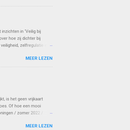
n en sneuvelden er borden.
 op geheimen. Vroeger dacht
 was er juist te veel. Ze
 kind zijn. Dat is me mijn
zichten in ‘Veilig bij
ver hoe zij dichter bij
iligheid, zelfregulatie en
en. Intussen vertrouw ik
MEER LEZEN
armen De Vos Na bestsellers
eur van Groningen opnieuw in
Veilig bij jezelf onderzoekt
lige thuissituatie of een
e blijven achtervolgen. In
t, is het geen vrijkaart
boes. Of hoe een mooi
oningen / zomer 2022 /
e een succesparcours
MEER LEZEN
der waar. Zo’n twee procent