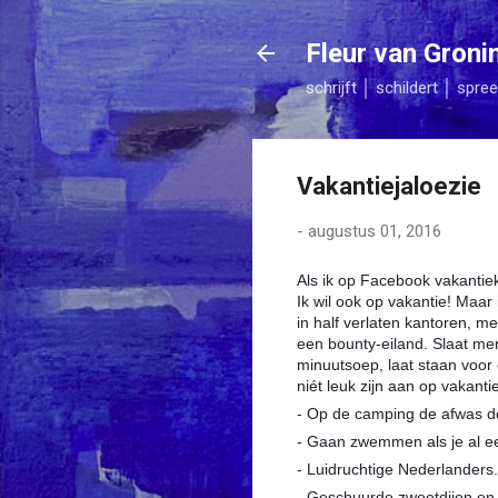
Fleur van Groni
schrijft │ schildert │ spree
Vakantiejaloezie
-
augustus 01, 2016
Als ik op Facebook vakantiek
Ik wil ook op vakantie! Maar
in half ver­laten kantoren, m
een bounty-eiland. Slaat m
minuutsoep, laat staan voor 
niét leuk zijn aan op vakanti
- Op de camping de afwas do
- Gaan zwemmen als je al e
- Luidruchtige Nederlanders.
- Geschuurde zweetdijen en