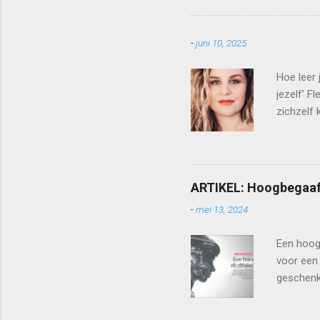
klaagde o
Ze wilde 
-
juni 10, 2025
ik dat mi
hield me 
Hoe leer 
hele leve
jezelf’ F
zichzelf 
de kracht
erop dat 
als Leven
een onder
ARTIKEL: Hoogbegaaf
ze hoe on
-
mei 13, 2024
gebrek aa
het boek .
Een hoog 
voor een 
geschenk 
Psycholo
afleggen.