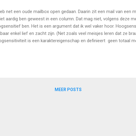
heb net een oude mailbox open gedaan. Daarin zit een mail van een m
niet aardig ben geweest in een column. Dat mag niet, volgens deze m
gsensitief ben. Het is een argument dat ik wel vaker hoor. Hoogse
jkbaar enkel lief en zacht zijn. (Net zoals veel meisjes leren dat ze br
gsensitiviteit is een karaktereigenschap en definieert geen totaal m
gsensitief zijn én een afwijkende mening hebben. Hoogsensitief zijn
en. Maar vooral: hoogsensitiviteit is geen synoniem voor lange tene
r watje. Hoogsensitief zijn betekent dat je andere hersenen hebt: wa
nenkrijgt, worden er meer gebieden in de hersenen tegelijk aangespro
gsensitief mens. Er worden ook meer onderlinge verbindingen gemaakt
pgaande verwerking en kan in overprikkeling uitmonde...
MEER POSTS