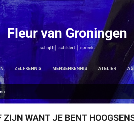
Doorgaan naar hoofdcontent
Fleur van Groningen
schrijft │ schildert │ spreekt
EN
ZELFKENNIS
MENSENKENNIS
ATELIER
AG
nen
F ZIJN WANT JE BENT HOOGSENS