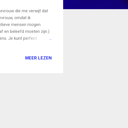
evrouw die me verwijt dat
evrouw, omdat ik
nsitieve mensen mogen
aaf en beleefd moeten zijn.)
ens. Je kunt perfect
 én kritische grappen
n en zelfmedelijden. Noch
MEER LEZEN
nneer je informatie
ken dan bij een niet-
. Dit resulteert in een