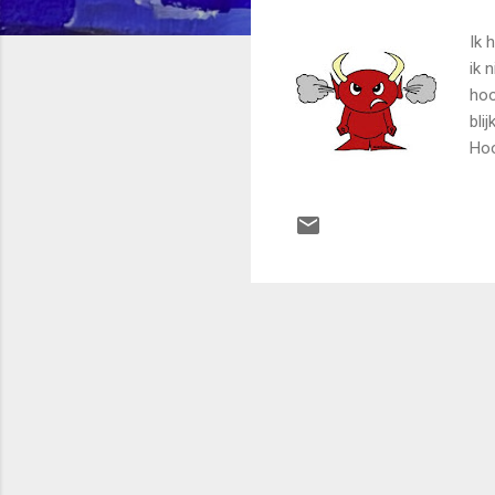
Ik 
ik 
hoo
bli
Hoo
hoo
mak
voo
bin
hoo
die