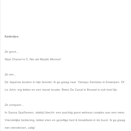
Kadertjes:
Ze geurt…
Naar Chanel nr 5. Net als Marylin Monroe!
Ze eet…
De Japanse keuken is mijn favoriet. Ik ga graag naar Yamayu Santatsu in Anwerpen. Of
Le John: erg lekker en een mooie locatie. Bistro Du Canal in Brussel is ook heel fijn.
Ze ontspant…
In Sauna SpaSereen, vlakbij Utrecht: een prachtig groot welness complex aan een meer.
Vriendelijke bediening, lekker eten en gezellige bed & breakfasts in de buurt. Ik ga graag
met vriendinnen, zalig!