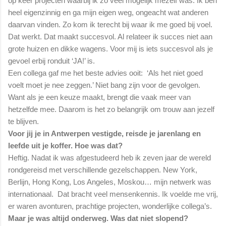
op keer projecten waarbij ik zo veel mogelijk mezelf was. Ik ben
heel eigenzinnig en ga mijn eigen weg, ongeacht wat anderen
daarvan vinden. Zo kom ik terecht bij waar ik me goed bij voel.
Dat werkt. Dat maakt succesvol. Al relateer ik succes niet aan
grote huizen en dikke wagens. Voor mij is iets succesvol als je
gevoel erbij ronduit ‘JA!’ is.
Een collega gaf me het beste advies ooit: ‘Als het niet goed
voelt moet je nee zeggen.’ Niet bang zijn voor de gevolgen.
Want als je een keuze maakt, brengt die vaak meer van
hetzelfde mee. Daarom is het zo belangrijk om trouw aan jezelf
te blijven.
Voor jij je in Antwerpen vestigde, reisde je jarenlang en
leefde uit je koffer. Hoe was dat?
Heftig. Nadat ik was afgestudeerd heb ik zeven jaar de wereld
rondgereisd met verschillende gezelschappen. New York,
Berlijn, Hong Kong, Los Angeles, Moskou… mijn netwerk was
internationaal. Dat bracht veel mensenkennis. Ik voelde me vrij,
er waren avonturen, prachtige projecten, wonderlijke collega’s.
Maar je was altijd onderweg. Was dat niet slopend?