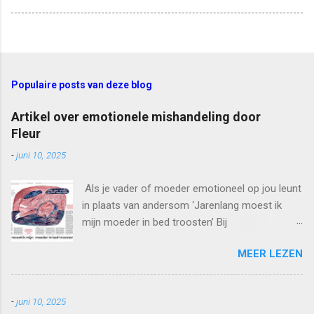
Populaire posts van deze blog
Artikel over emotionele mishandeling door
Fleur
-
juni 10, 2025
Als je vader of moeder emotioneel op jou leunt
in plaats van andersom ‘Jarenlang moest ik
mijn moeder in bed troosten’ Bij
kindermishandeling denken we vooral aan
MEER LEZEN
verwaarlozing, seksueel misbruik of fysiek
geweld. Minder bekend is dat ouders hun kind
ook tekortdoen door er emotioneel sterk op te
-
juni 10, 2025
leunen. ‘Mijn moeder las mijn dagboeken en