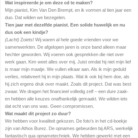
Wat inspireerde je om deze cd te maken?
Mijn pianist, Kim Van Den Brempt, en ik vormen al tien jaar een
duo. Dat wilden we bezegelen.
Tien jaar met dezelfde pianist. Een solide huwelijk en nu
dus ook een kindje?
(Lacht)
Zoiets! Wij waren al hele goede vrienden voor we
samenwerkten. De afgelopen jaren is onze band alleen maar
hechter geworden. Wij voeren ook gesprekken die niet over
werk gaan. Kim weet alles over mij. Juist omdat hij niet mijn lief
is maar mijn maatje. We vullen elkaar aan. Als ik mijn geduld
verlies, relativeert hij in mijn plaats. Wat ik ook bij hem doe, als
hij zich ergens druk over maakt. Zoals dit project. Dat was best
zwaar. We dragen het financieel volledig zelf – een dure zaak-
en hebben alle keuzes onafhankelijk gemaakt. We wilden iets
dat echt van ons was. Geen compromissen.
Wat maakt dit project zo duur?
We hebben voor kwaliteit gekozen. De foto’s in het cd-boekje
zijn van Athos Burez. De opnames gebeurden bij ARS, werkelijk
fantastisch qua opnametechniek. We hebben gewerkt met een