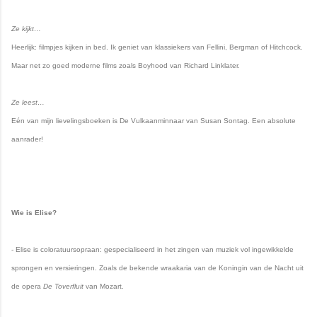
Ze kijkt…
Heerlijk: filmpjes kijken in bed. Ik geniet van klassiekers van Fellini, Bergman of Hitchcock.
Maar net zo goed moderne films zoals Boyhood van Richard Linklater.
Ze leest…
Eén van mijn lievelingsboeken is De Vulkaanminnaar van Susan Sontag. Een absolute
aanrader!
Wie is Elise?
- Elise is coloratuursopraan:
gespecialiseerd in het zingen van muziek vol ingewikkelde
sprongen en versieringen. Zoals de bekende wraakaria van de Koningin van de Nacht uit
de opera
De Toverfluit
van Mozart.