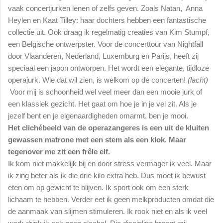
vaak concertjurken lenen of zelfs geven. Zoals Natan, Anna
Heylen en Kaat Tilley: haar dochters hebben een fantastische
collectie uit. Ook draag ik regelmatig creaties van Kim Stumpf,
een Belgische ontwerpster. Voor de concerttour van Nightfall
door Vlaanderen, Nederland, Luxemburg en Parijs, heeft zij
speciaal een japon ontworpen. Het wordt een elegante, tijdloze
operajurk. Wie dat wil zien, is welkom op de concerten!
(lacht)
Voor mij
is schoonheid wel veel meer dan een mooie jurk of
een klassiek gezicht. Het gaat om hoe je in je vel zit. Als je
jezelf bent en je eigenaardigheden omarmt, ben je mooi.
Het clichébeeld van de operazangeres is een uit de kluiten
gewassen matrone met een stem als een klok. Maar
tegenover me zit een frêle elf.
Ik kom niet makkelijk bij en door stress vermager ik veel. Maar
ik zing beter als ik die drie kilo extra heb. Dus moet ik bewust
eten om op gewicht te blijven. Ik sport ook om een sterk
lichaam te hebben. Verder eet ik geen melkproducten omdat die
de aanmaak van slijmen stimuleren. Ik rook niet en als ik veel