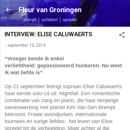
Doorgaan naar hoofdcontent
Fleur van Groningen
schrijft │ schildert │ spreekt
INTERVIEW: ELISE CALUWAERTS
-
september 15, 2014
“Vroeger kende ik enkel
verliefdheid:
gepassioneerd hunkeren.
Nu weet
ik wat liefde is”
Op 21 september brengt sopraan Elise Caluwaerts
haar eerste solo-cd uit: Nightfall. Een romantische
combinatie van zang en piano, die haar tienjarige
samenwerking met pianist Kim Van Den Brempt
bekroont. Fraaie avondjurken, internationale
tournees en vurige liefdes: het leven van Elise
spreekt tot de verbeelding. Maar achter al die