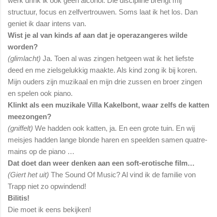
werk drink ik ook geen alcohol. Die discipline brengt mij
structuur, focus en zelfvertrouwen. Soms laat ik het los. Dan
geniet ik daar intens van.
Wist je al van kinds af aan dat je operazangeres wilde
worden?
(glimlacht)
Ja. Toen al was zingen hetgeen wat ik het liefste
deed en me zielsgelukkig maakte. Als kind zong ik bij koren.
Mijn ouders zijn muzikaal en mijn drie zussen en broer zingen
en spelen ook piano.
Klinkt als een muzikale Villa Kakelbont, waar zelfs de katten
meezongen?
(gniffelt)
We hadden ook katten, ja. En een grote tuin. En wij
meisjes hadden lange blonde haren en speelden samen quatre-
mains op de piano …
Dat doet dan weer denken aan een soft-erotische film…
(Giert het uit)
The Sound Of Music? Al vind ik de familie von
Trapp niet zo opwindend!
Bilitis!
Die moet ik eens bekijken!