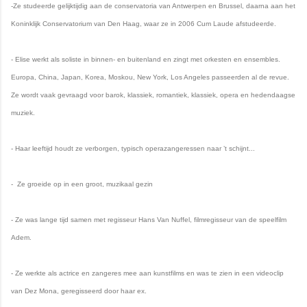
-Ze studeerde gelijktijdig aan de conservatoria van Antwerpen en Brussel, daarna aan het
Koninklijk Conservatorium van Den Haag, waar ze in 2006 Cum Laude afstudeerde.
- Elise werkt als soliste in binnen- en buitenland en zingt met orkesten en ensembles.
Europa, China, Japan, Korea, Moskou, New York, Los Angeles passeerden al de revue.
Ze wordt vaak gevraagd voor barok, klassiek, romantiek, klassiek, opera en hedendaagse
muziek.
- Haar leeftijd houdt ze verborgen, typisch operazangeressen naar ’t schijnt...
- Ze groeide op in een groot, muzikaal gezin
- Ze was lange tijd samen met regisseur Hans Van Nuffel, filmregisseur van de speelfilm
Adem.
- Ze werkte als actrice en zangeres mee aan kunstfilms en was te zien in een videoclip
van Dez Mona, geregisseerd door haar ex.