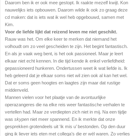
Daarom ben ik er ook mee gestopt. Ik raakte mezelf kwijt. Kon
nauwelijks iets opbouwen. Daarom wilde ik ook zo graag deze
cd maken: dat is iets wat ik wel heb opgebouwd, samen met
Kim.
Voor de liefde lijkt dat reizend leven me niet geschikt.
Rauw was het. Om elke keer te merken dat niemand het
volhoudt om zo veel gescheiden te zijn. Het begint fantastisch.
En als je vaak weg bent, is het ook passioneel. Maar je leert
elkaar niet echt kennen. In die tijd kende ik enkel verliefdheid:
gepassioneerd hunkeren. Ondertussen weet ik wat liefde is. Ik
heb geleerd dat je elkaar soms niet wil zien ook al kan het wel.
Dat er soms geen hoogtes en laagtes zijn maar dat rustige
middenveld.
Mannen vielen voor het plaatje van de avontuurlijke
operazangeres die na elke reis weer fantastische verhalen te
vertellen had. Maar ze verdiepten zich niet in mij. Na een tijdje
was
skypen
niet meer spannend. En ik merkte dat onze
gesprekken grotendeels uit ‘ik mis u’ bestonden. Op den duur
ging ik liever iets eten met collega’s die er wél waren. Zo verlies