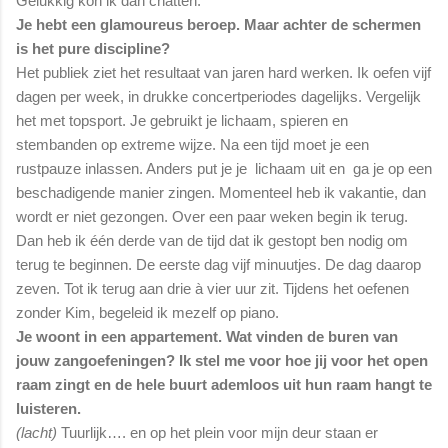
Gelukkig kon ik dan chatten.
Je hebt een glamoureus beroep. Maar achter de schermen
is het pure discipline?
Het publiek ziet het resultaat van jaren hard werken. Ik oefen vijf
dagen per week, in drukke concertperiodes dagelijks. Vergelijk
het met topsport. Je gebruikt je lichaam, spieren en
stembanden op extreme wijze. Na een tijd moet je een
rustpauze inlassen. Anders put je je lichaam uit en ga je op een
beschadigende manier zingen. Momenteel heb ik vakantie, dan
wordt er niet gezongen. Over een paar weken begin ik terug.
Dan heb ik één derde van de tijd dat ik gestopt ben nodig om
terug te beginnen. De eerste dag vijf minuutjes. De dag daarop
zeven. Tot ik terug aan drie à vier uur zit. Tijdens het oefenen
zonder Kim, begeleid ik mezelf op piano.
Je woont in een appartement. Wat vinden de buren van
jouw zangoefeningen? Ik stel me voor hoe jij voor het open
raam zingt en de hele buurt ademloos uit hun raam hangt te
luisteren.
(lacht)
Tuurlijk…. en op het plein voor mijn deur staan er