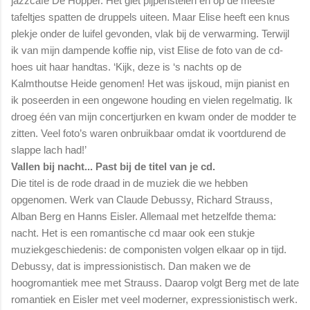
jazzcafé De Hopper. Het giet pijpenstelen en op de meeste
tafeltjes spatten de druppels uiteen. Maar Elise heeft een knus
plekje onder de luifel gevonden, vlak bij de verwarming. Terwijl
ik van mijn dampende koffie nip, vist Elise de foto van de cd-
hoes uit haar handtas. ‘Kijk, deze is ‘s nachts op de
Kalmthoutse Heide genomen! Het was ijskoud, mijn pianist en
ik poseerden in een ongewone houding en vielen regelmatig. Ik
droeg één van mijn concertjurken en kwam onder de modder te
zitten. Veel foto’s waren onbruikbaar omdat ik voortdurend de
slappe lach had!’
Vallen bij nacht... Past bij de titel van je cd.
Die titel is de rode draad in de muziek die we hebben
opgenomen. Werk van Claude Debussy, Richard Strauss,
Alban Berg en Hanns Eisler. Allemaal met hetzelfde thema:
nacht. Het is een romantische cd maar ook een stukje
muziekgeschiedenis: de componisten volgen elkaar op in tijd.
Debussy, dat is impressionistisch. Dan maken we de
hoogromantiek mee met Strauss. Daarop volgt Berg met de late
romantiek en Eisler met veel moderner, expressionistisch werk.