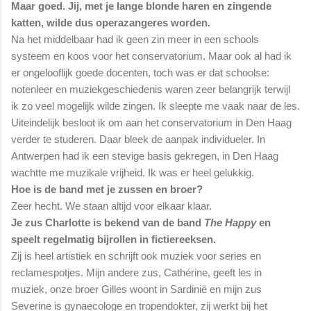
Maar goed. Jij, met je lange blonde haren en zingende
katten, wilde dus operazangeres worden.
Na het middelbaar had ik geen zin meer in een schools
systeem en koos voor het conservatorium. Maar ook al had ik
er ongelooflijk goede docenten, toch was er dat schoolse:
notenleer en muziekgeschiedenis waren zeer belangrijk terwijl
ik zo veel mogelijk wilde zingen. Ik sleepte me vaak naar de les.
Uiteindelijk besloot ik om aan het conservatorium in Den Haag
verder te studeren. Daar bleek de aanpak individueler. In
Antwerpen had ik een stevige basis gekregen, in Den Haag
wachtte me muzikale vrijheid. Ik was er heel gelukkig.
Hoe is de band met je zussen en broer?
Zeer hecht. We staan altijd voor elkaar klaar.
Je zus Charlotte is bekend van de band
The Happy
en
speelt regelmatig bijrollen in fictiereeksen.
Zij is heel artistiek en schrijft ook muziek voor series en
reclamespotjes. Mijn andere zus, Cathérine, geeft les in
muziek, onze broer Gilles woont in Sardinië en mijn zus
Severine is gynaecologe en tropendokter, zij werkt bij het