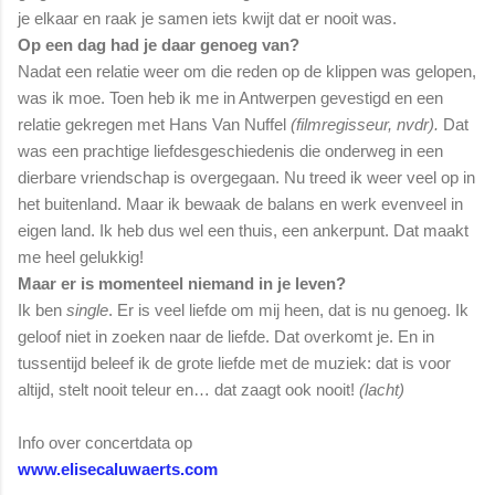
je elkaar en raak je samen iets kwijt dat er nooit was.
Op een dag had je daar genoeg van?
Nadat een relatie weer om die reden op de klippen was gelopen,
was ik moe. Toen heb ik me in Antwerpen gevestigd en een
relatie gekregen met Hans Van Nuffel
(filmregisseur, nvdr).
Dat
was een prachtige liefdesgeschiedenis die onderweg in een
dierbare vriendschap is overgegaan. Nu treed ik weer veel op in
het buitenland. Maar ik bewaak de balans en werk evenveel in
eigen land. Ik heb dus wel een thuis, een ankerpunt. Dat maakt
me heel gelukkig!
Maar er is momenteel niemand in je leven?
Ik ben
single
. Er is veel liefde om mij heen, dat is nu genoeg. Ik
geloof niet in zoeken naar de liefde. Dat overkomt je. En in
tussentijd beleef ik de grote liefde met de muziek: dat is voor
altijd, stelt nooit teleur en… dat zaagt ook nooit!
(lacht)
Info over concertdata op
www.elisecaluwaerts.com