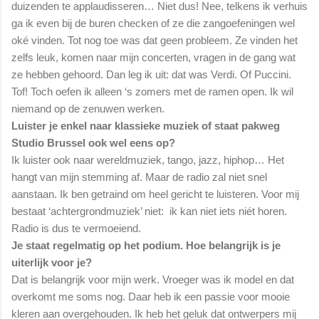
duizenden te applaudisseren… Niet dus! Nee, telkens ik verhuis
ga ik even bij de buren checken of ze die zangoefeningen wel
oké vinden. Tot nog toe was dat geen probleem. Ze vinden het
zelfs leuk, komen naar mijn concerten, vragen in de gang wat
ze hebben gehoord. Dan leg ik uit: dat was Verdi. Of Puccini.
Tof! Toch oefen ik alleen ‘s zomers met de ramen open. Ik wil
niemand op de zenuwen werken.
Luister je enkel naar klassieke muziek of staat pakweg
Studio Brussel ook wel eens op?
Ik luister ook naar wereldmuziek, tango, jazz, hiphop… Het
hangt van mijn stemming af. Maar de radio zal niet snel
aanstaan. Ik ben getraind om heel gericht te luisteren. Voor mij
bestaat ‘achtergrondmuziek’ niet: ik kan niet iets niét horen.
Radio is dus te vermoeiend.
Je staat regelmatig op het podium. Hoe belangrijk is je
uiterlijk voor je?
Dat is belangrijk voor mijn werk. Vroeger was ik model en dat
overkomt me soms nog. Daar heb ik een passie voor mooie
kleren aan overgehouden. Ik heb het geluk dat ontwerpers mij