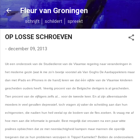
Doorgaan naar hoofdcontent
Fleur van Groningen
schrijft │ schildert │ spreekt
OP LOSSE SCHROEVEN
-
december 09, 2013
Uit een onderzoek van de Studiedienst van de Vlaamse regering naar veranderingen in
het moderne gezin (wat ik me zo’n beetje voorstel als Van Goghs De Aardappeleters maar
dan met iPads en iPhones in de hand) leren we dat één vijfde van de Vlaamse kinderen
gescheiden ouders heeft. Veertig procent van de Belgische dertigers is al gescheiden.
Tien procent van de vijftigers zelfs al
...
voor de tweede keer. En al zijn alleenstaande
moeders in veel gevallen depressief, toch vragen zij vaker de scheiding aan dan hun
echtgenoten, die nadien hun heil veelal op de bodem van de fles zoeken. Ik vraag me af
hoe men aan die informatie is geraakt. Best mogelijk dat vrouwen na een paar witte
pralines opbiechten dat ze met neerslachtigheid kampen maar mannen die openlijk
toegeven dat ze hun problemen verzuipen in Trippel Karmeliet? Belden de onderzoekers