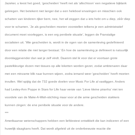
Jazeker, u leest het goed, ‘gescheiden’ heeft net als ‘allochtoon’ een negatieve bijklank
gekregen. Het betekent niet langer dat u een heleboel ervaringen en misschien ook
schatten van kinderen rijker bent, nee, het wil zeggen dat u iets hebt om u diep, zéér diep
voor te schamen. 'Je als gescheiden moeten voorstellen telkens je een administratief
document moet voorleggen, is een erg penibele situatie', leggen de Franstalige
socialisten uit. 'Wie gescheiden is, wordt in de ogen van de samenleving gedefinieerd
door een relatie die niet langer bestaat.' En hoe de samenleving je definieert is natuurlijk
doorslaggevender dan wat je zelf vindt. Daarom stel ik voor dat er voortaan grote
pastelkleurige dozen met tissues op alle loketten worden gezet, zodat ambtenaren daar
met een minzame blik naar kunnen wijzen, zodra iemand weer ‘gescheiden’ heeft moeten
invullen. Wel spijtig dat de 732 goede doelen voor Music For Life al vastliggen. Anders
had Lesley-Ann Poppe in Stars for Life haar versie van ‘Lieve kleine piranha’ niet ten
voordele van de Make-A-Wish-stichting maar voor al die arme gescheiden stakkers
kunnen zingen: de ene penibele situatie voor de andere.
***
Amerikaanse wetenschappers hebben een liefdestest ontwikkelt die kan indiceren of een
huwelijk slaagkans heeft. Dat wordt afgeleid uit de onderbewuste reactie die