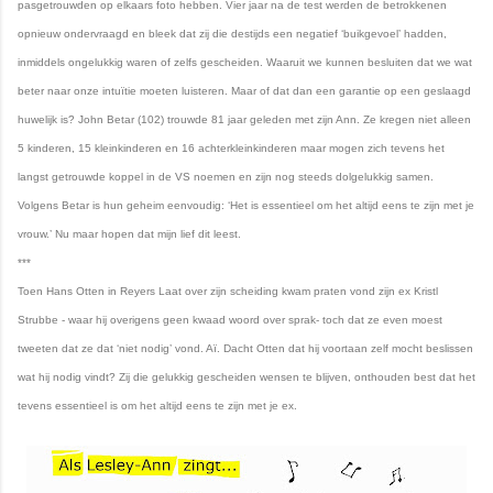
pasgetrouwden op elkaars foto hebben. Vier jaar na de test werden de betrokkenen
opnieuw ondervraagd en bleek dat zij die destijds een negatief ‘buikgevoel’ hadden,
inmiddels ongelukkig waren of zelfs gescheiden. Waaruit we kunnen besluiten dat we wat
beter naar onze intuïtie moeten luisteren. Maar of dat dan een garantie op een geslaagd
huwelijk is? John Betar (102) trouwde 81 jaar geleden met zijn Ann. Ze kregen niet alleen
5 kinderen, 15 kleinkinderen en 16 achterkleinkinderen maar mogen zich tevens het
langst getrouwde koppel in de VS noemen en zijn nog steeds dolgelukkig samen.
Volgens Betar is hun geheim eenvoudig: ‘Het is essentieel om het altijd eens te zijn met je
vrouw.’ Nu maar hopen dat mijn lief dit leest.
***
Toen Hans Otten in Reyers Laat over zijn scheiding kwam praten vond zijn ex Kristl
Strubbe - waar hij overigens geen kwaad woord over sprak- toch dat ze even moest
tweeten dat ze dat ‘niet nodig’ vond. Aï. Dacht Otten dat hij voortaan zelf mocht beslissen
wat hij nodig vindt? Zij die gelukkig gescheiden wensen te blijven, onthouden best dat het
tevens essentieel is om het altijd eens te zijn met je ex.