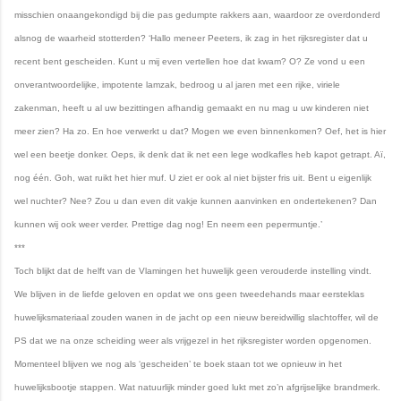
misschien onaangekondigd bij die pas gedumpte rakkers aan, waardoor ze overdonderd
alsnog de waarheid stotterden? ‘Hallo meneer Peeters, ik zag in het rijksregister dat u
recent bent gescheiden. Kunt u mij even vertellen hoe dat kwam? O? Ze vond u een
onverantwoordelijke, impotente lamzak, bedroog u al jaren met een rijke, viriele
zakenman, heeft u al uw bezittingen afhandig gemaakt en nu mag u uw kinderen niet
meer zien? Ha zo. En hoe verwerkt u dat? Mogen we even binnenkomen? Oef, het is hier
wel een beetje donker. Oeps, ik denk dat ik net een lege wodkafles heb kapot getrapt. Aï,
nog één. Goh, wat ruikt het hier muf. U ziet er ook al niet bijster fris uit. Bent u eigenlijk
wel nuchter? Nee? Zou u dan even dit vakje kunnen aanvinken en ondertekenen? Dan
kunnen wij ook weer verder. Prettige dag nog! En neem een pepermuntje.’
***
Toch blijkt dat de helft van de Vlamingen het huwelijk geen verouderde instelling vindt.
We blijven in de liefde geloven en opdat we ons geen tweedehands maar eersteklas
huwelijksmateriaal zouden wanen in de jacht op een nieuw bereidwillig slachtoffer, wil de
PS dat we na onze scheiding weer als vrijgezel in het rijksregister worden opgenomen.
Momenteel blijven we nog als ‘gescheiden’ te boek staan tot we opnieuw in het
huwelijksbootje stappen. Wat natuurlijk minder goed lukt met zo’n afgrijselijke brandmerk.