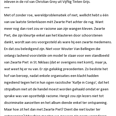
inleven in de rol van Christian Grey uit Vijftig Tinten Grijs.
***
Met of zonder roe, wereldproblematiek of niet, wellicht hebt u één
van uw laatste Sinterklazen mét Zwarte Piet achter de rug. Want
meer nog dan roet zou er racisme aan zijn wangen kleven. Zwarte
Piet, die zijn kleurtje enkel aan het klauteren door schoorstenen
dankt, wordt aan ons voorgesteld als ware hij een zwarte medemens.
En dat zou beledigend zijn. Niet voor Wouter Van Bellingen die
onlangs lachend voorstelde om model te staan voor een standbeeld
van Zwarte Piet
in St. Niklaas (dat er overigens niet komt), maar ja,
wat weet hij er nu
van.
Er zijn gelukkig precedenten. Zo besliste het
hof van beroep
, nadat
enkele organisaties een klacht hadden
ingediend tegen het in hun ogen racistische ‘Kuifje in Congo’, dat het
stripalbum niet uit de handel
moest worden gehaald omdat er geen
sprake was van opzettelijk racisme. Hergé zou zijn lezers niet tot
discriminatie aanzetten en het album diende enkel ter ontspanning.
Maar hoe zit het dan met Zwarte Piet? Dient die niet louter ter