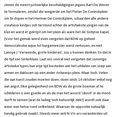
zinnen de meest potsierlijke beschuldigingen jegens Bart De Wever
te formuleren, omdat die weigerde
om het
Pieter
De Coninckplein
om te dopen in het Herman
De Coninckplein,
schaarden alle andere
creatieve kindjes zich terstond achter de artistiekste jongen van de
klas en werd er gekrijst om het plein
als ware het de
Sixtijnse kapel.
(Voor het gemak werd even vergeten dat BDW op geheel
democratische wijze tot burgemeester werd verkozen, en niet
Lanoye.) ‘Verwende, grote kinderen’, zou u kunnen denken. En dat in
de tijd van Sinterklaas. Laat ons vooral niet vergeten dat sommige
artistieke types hun vrije tijd besteden aan het uitdelen van soep aan
armen en daklozen op een ander Antwerps plein. Maar toch. Velen
die aan kunst zouden moeten doen, doen sinds 14 oktober enkel nog
aan angst. Elke gelegenheid om BDW als de grote boeman af te
schilderen is een goede en als de man het woord ‘idioot’ in de mond
durft te nemen (wat de lading toch behoorlijk dekt) wordt ook daar
weer een hetze rond ontketend. Waarvan de oppositie natuurlijk
handig gebruik maakt. Steeds meer anti N-VA-ers veranderden uit