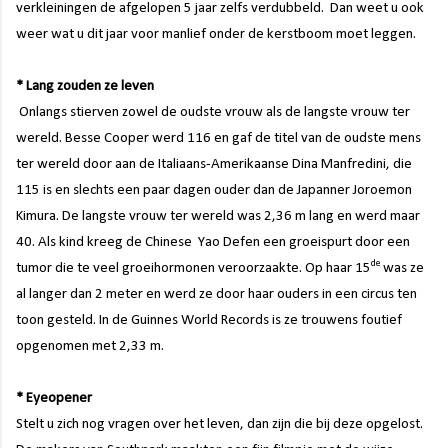
verkleiningen de afgelopen 5 jaar zelfs verdubbeld.
Dan weet u ook
weer wat u dit jaar voor manlief onder de kerstboom moet leggen.
* Lang zouden ze leven
Onlangs stierven zowel de oudste vrouw als de langste vrouw ter
wereld. Besse Cooper werd 116 en gaf de titel van de oudste mens
ter wereld door aan de Italiaans-Amerikaanse Dina Manfredini, die
115 is en slechts een paar dagen ouder dan de Japanner Joroemon
Kimura. De langste vrouw ter wereld was 2,36 m lang en werd maar
40. Als kind kreeg de Chinese
Yao Defen
een groeispurt door een
de
tumor die te veel groeihormonen veroorzaakte. Op haar 15
was ze
al langer dan 2 meter en werd ze door haar ouders in een circus ten
toon gesteld. In de Guinnes World Records is ze trouwens foutief
opgenomen met 2,33 m.
* Eyeopener
Stelt u zich nog vragen over het leven, dan zijn die bij deze opgelost.