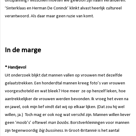
ontspanning? Misschien moeten we gewoon zijn naam veranderen.
‘Sinterklaas en
Herman
De Coninck’
klinkt alvast heerlijk cultureel
verantwoord. Als daar maar geen ruzie van komt.
In de marge
* Handjevol
Uit onderzoek blijkt dat mannen vallen op vrouwen met dezelfde
gelaatstrekken. Een honderdtal mannen kreeg foto’s van vrouwen
voorgeschoteld en wat bleek? Hoe meer
ze op henzelf leken, hoe
aantrekkelijker de vrouwen werden bevonden. Ik vroeg het even na
en jawel, ook mijn lief vindt dat wij op elkaar lijken. (Dat zou hij wel
willen, ja.)
Toch mag er ook nog wat verschil zijn. Mannen willen liever
geen ‘moob’s’ oftewel
man boobs.
Borstverkleiningen voor mannen
zijn tegenwoordig
big bussiness
. In Groot-Britannië is het aantal