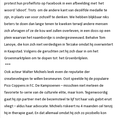
protest hun profielfoto op Facebook in een afbeelding met
het
woord ‘idioot’. Trots
om de andere kant van dezélfde medaille te
zijn, in plaats van voor zichzelf te denken. We hebben blijkbaar niks
beters te doen dan lange tenen te kweken terwijl andere mensen
zich afvragen of ze de kou wel zullen overleven, in een doos op een
plein waarvan het naambordje is ondergesneeuwd. Behalve Tom
Lanoye, die kon zich niet verdedigen in Terzake omdat hij overwintert
in Kaapstad. Volgens de geruchten zet hij zich daar in om het
Groenmarktplein om te dopen tot
het Groenbrilplein.
***
Ook acteur Walter Michiels leek even de reputatie der
creatievelingen te willen besmeuren. Ooit speelde hij de populaire
Pico Coppens in F.C. De Kampioenen – misschien niet meteen de
favoriete tv-serie van de culturele elite, maar kom. Tegenwoordig
gaat hij zijn partner met de bezemsteel te lijf tot haar vals gebit eruit
vliegt – aldus haar advocate. Michiels riskeert nu 4 maanden cel tenzij
hij in therapie gaat. En dat allemaal omdat hij zich zo picobello kon