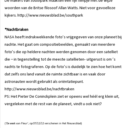
De makers van Southpark maakten een fijn filmpje met de wijze
woorden van de Britse filosoof Allan Watts. Niet voor gevoelloze
kijkers.
http://www.nieuwsblad.be/southpark
*Nachtbraken
NASA heeft indrukwekkende foto’s vrijgegeven van onze planeet bij
nachte. Het gaat om compositiebeelden, gemaakt van meerdere
foto’s die op heldere nachten werden genomen door een satelliet
die – in tegenstelling tot de meeste satellieten- uitgerust is om ’s
nachts te fotograferen. Op de foto’s is duidelijk te zien hoe het komt
dat zelfs ons land vanuit de ruimte zichtbaar is en vaak door
astronauten wordt gebruikt als oriëntatiepunt.
http://www.nieuwsblad.be/nachtbraken
PS: Het Pieter
De Coninckplein ziet er opeens wel héél erg klein uit,
vergeleken met de rest van de planeet, vindt u ook niet?
(‘De week van Fleur’, op 07/12/12 verschenen in Het Nieuwsblad)