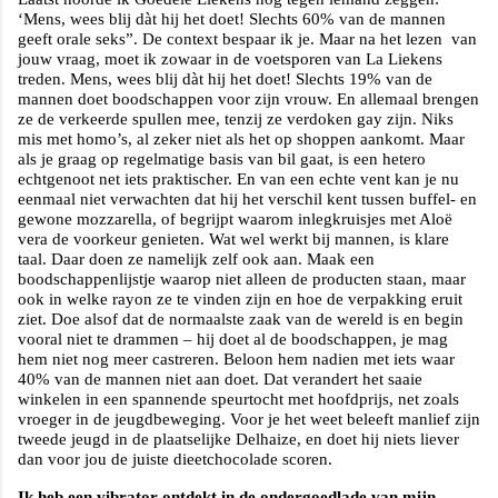
‘Mens, wees blij dàt hij het doet! Slechts 60% van de mannen
geeft orale seks”. De context bespaar ik je. Maar na het lezen
van
jouw vraag, moet ik zowaar in de voetsporen van La Liekens
treden. Mens, wees blij dàt hij het doet! Slechts 19% van de
mannen doet boodschappen voor zijn vrouw. En allemaal brengen
ze de verkeerde spullen mee, tenzij ze verdoken gay zijn. Niks
mis met homo’s, al zeker niet als het op shoppen aankomt. Maar
als je graag op regelmatige basis van bil gaat, is een hetero
echtgenoot net iets praktischer. En van een echte vent kan je nu
eenmaal niet verwachten dat hij het verschil kent tussen buffel- en
gewone mozzarella, of begrijpt waarom inlegkruisjes met Aloë
vera de voorkeur genieten. Wat wel werkt bij mannen, is klare
taal. Daar doen ze namelijk zelf ook aan. Maak een
boodschappenlijstje waarop niet alleen de producten staan, maar
ook in welke rayon ze te vinden zijn en hoe de verpakking eruit
ziet. Doe alsof dat de normaalste zaak van de wereld is en begin
vooral niet te drammen – hij doet al de boodschappen, je mag
hem niet nog meer castreren. Beloon hem nadien met iets waar
40% van de mannen niet aan doet. Dat verandert het saaie
winkelen in een spannende speurtocht met hoofdprijs, net zoals
vroeger in de jeugdbeweging. Voor je het weet beleeft manlief zijn
tweede jeugd in de plaatselijke Delhaize, en doet hij niets liever
dan voor jou de juiste dieetchocolade scoren.
Ik heb een vibrator ontdekt in de ondergoedlade van mijn