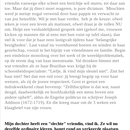
vriendin vanwege elke scheet een berichtje wil sturen, tot daar aan
toe. Maar dat jij direct moet reageren, is pure dictatuur.
Misschien
werd je meisje nogal verwend door haar pappie en verwacht ze
van jou hetzelfde. Wil je met haar verder,
heb je de keuze: ofwel
teken je voor een leven als marionet, ofwel draai je de rollen NU
om. Helpt een verduidelijkend gesprek niet (geloof me, vrouwen
kicken op mannen die al eens met hun vuist op tafel slaan), dan
stel ik voor dat je haar eens lastigvalt tijdens haar ‘belangrijke
bezigheden’. Laat vanaf nu voortdurend boeren en winden in haar
gezelschap, vooral in het bijzijn van vriendinnen en familie. Begin
een eindeloze monoloog over het werk of de wereldproblematiek,
op de eerste dag van haar menstruatie. Val dronken binnen met
wat vrienden als ze haar Brazilian wax krijgt bij de
schoonheidsspecialiste: “Liefje, ik vind mijn sleutel niet”. Zint het
haar niet? Stel dan een ruil voor: jij brengt begrip op voor haar
wensen, als zij de jouwe respecteert. Gooi er gerust een
indrukwekkend citaat bovenop: “Zelfdiscipline is dat wat, naast
deugd, daadwerkelijk en hoofdzakelijk een mens boven een
andere opheft”, aldus de Engelse politicus en schrijver Joseph
Addison
(1672-1719). En die kreeg maar om de 3 weken een
klaagbrief van zijn vrouw.
Mijn dochter heeft een "slechte" vriendin, vind ik. Ze wil nu
dezelfde ordinaire kleren, hangt rond op verkeerde plaatsen,