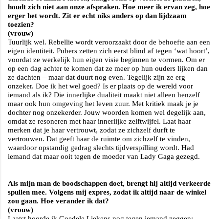
houdt zich niet aan onze afspraken. Hoe meer ik ervan zeg, hoe
erger het wordt. Zit er echt niks anders op dan lijdzaam
toezien?
(vrouw)
Tuurlijk wel. Rebellie wordt veroorzaakt door de behoefte aan een
eigen identiteit. Pubers zetten zich eerst blind af tegen ‘wat hoort’,
voordat ze werkelijk hun eigen visie beginnen te vormen. Om er
op een dag achter te komen dat ze meer op hun ouders lijken dan
ze dachten – maar dat duurt nog even.
Tegelijk zijn ze erg
onzeker. Doe ik het wel goed? Is er plaats op de wereld voor
iemand als ik? Die innerlijke dualiteit maakt niet alleen henzelf
maar ook hun omgeving het leven zuur. Met kritiek maak je je
dochter nog onzekerder. Jouw woorden komen wel degelijk aan,
omdat ze resoneren met haar innerlijke zelftwijfel. Laat haar
merken dat je haar vertrouwt, zodat ze zichzelf durft te
vertrouwen. Dat geeft haar de ruimte om zichzelf te vinden,
waardoor opstandig gedrag slechts tijdverspilling wordt. Had
iemand dat maar ooit tegen de moeder van Lady Gaga gezegd.
Als mijn man de boodschappen doet, brengt hij altijd verkeerde
spullen mee. Volgens mij expres, zodat ik altijd naar de winkel
zou gaan. Hoe verander ik dat?
(vrouw)
Laatst hoorde ik Goedele Liekens nog tegen iemand zeggen: