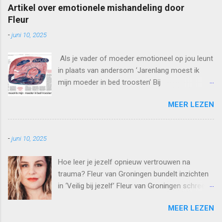
Artikel over emotionele mishandeling door
Fleur
-
juni 10, 2025
Als je vader of moeder emotioneel op jou leunt
in plaats van andersom ‘Jarenlang moest ik
mijn moeder in bed troosten’ Bij
kindermishandeling denken we vooral aan
MEER LEZEN
verwaarlozing, seksueel misbruik of fysiek
geweld. Minder bekend is dat ouders hun kind
ook tekortdoen door er emotioneel sterk op te
-
juni 10, 2025
leunen. ‘Mijn moeder las mijn dagboeken en
verklapte mijn geheimen.’ Tekst FLEUR VAN
Hoe leer je jezelf opnieuw vertrouwen na
GRONINGEN Toen ik 5 jaar oud was, huilde mijn
trauma? Fleur van Groningen bundelt inzichten
moeder al bij me uit. Ik moest haar troosten en
in ‘Veilig bij jezelf’ Fleur van Groningen schreef
knuffelen”, vertelt Britt* (49). “Ze klaagde over
met Veilig bij jezelf een persoonlijk boek over
eenzaamheid. Werd het haar echt te veel, dan
MEER LEZEN
hoe zij dichter bij zichzelf kwam door haar
begon ze te brullen en sneuvelden er borden.
trauma’s te helen. We spraken haar over