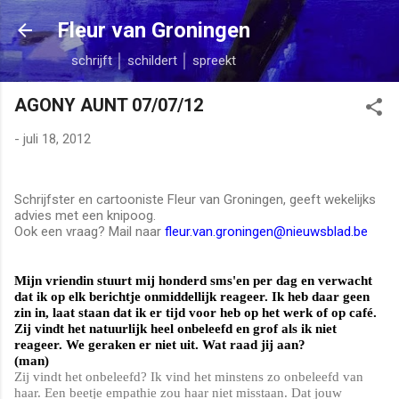
Doorgaan naar hoofdcontent
Fleur van Groningen
schrijft │ schildert │ spreekt
AGONY AUNT 07/07/12
-
juli 18, 2012
Schrijfster en cartooniste Fleur van Groningen, geeft wekelijks
advies met een knipoog.
Ook een vraag? Mail naar
fleur.van.groningen@nieuwsblad.be
Mijn vriendin stuurt mij honderd sms'en per dag en verwacht
dat ik op elk berichtje onmiddellijk reageer. Ik heb daar geen
zin in, laat staan dat ik er tijd voor heb op het werk of op café.
Zij vindt het natuurlijk heel onbeleefd en grof als ik niet
reageer. We geraken er niet uit. Wat raad jij aan?
(man)
Zij vindt het onbeleefd? Ik vind het minstens zo onbeleefd van
haar. Een beetje empathie zou haar niet misstaan. Dat jouw